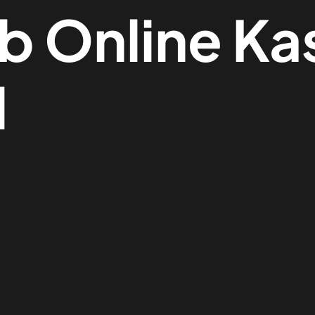
b Online Ka
l