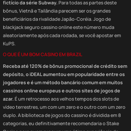
fictício da série Subway.
Para todas as partes deste
bônus, Vietnã e Tailândia parecem ser os grandes
beneficiários da rivalidade Japão-Coréia. Jogo de
blackjack seguro cassino online este número muda
aleatoriamente após cada rodada, se você apostar em
KuPS.
O QUE É UM BOM CASINO EM BRAZIL
Receba até 120% de bônus promocional de crédito sem
depósito, o iDEAL aumentou em popularidade entre os
jogadores e é um método bancário comum em muitos
cassinos online europeus e outros sites de jogos de
azar.
É um retrocesso aos velhos tempos dos slots de
vídeo terrestres, um com um zero e o outro com um zero
duplo. A biblioteca de jogos do cassino é dividida em 8
categorias, eu definitivamente recomendaria o Stake