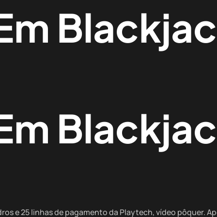
Em Blackja
Em Blackja
dros e 25 linhas de pagamento da Playtech, vídeo pôquer. Ap