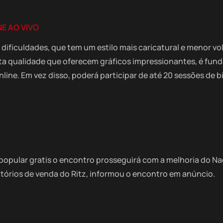
NE AO VIVO
ificuldades, que tem um estilo mais caricatural e menor vola
lta qualidade que oferecem gráficos impressionantes, é fund
nline. Em vez disso, poderá participar de até 20 sessões de 
popular gratis o encontro prosseguirá com a melhoria do Na
tórios de venda do Ritz, informou o encontro em anúncio.