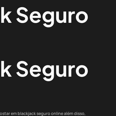
ck Seguro
ck Seguro
ostar em blackjack seguro online além disso,