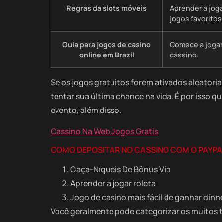
Regras da slots móveis
Aprender a joga
jogos favorito
Guia para jogos de casino
Comece a jogar 
online em Brazil
cassino.
Se os jogos gratuitos forem ativados aleator
tentar sua última chance na vida. É por isso 
evento, além disso.
Cassino Na Web Jogos Gratis
COMO DEPOSITAR NO CASSINO COM O PAYPA
Caça-Níqueis De Bônus Vip
Aprender a jogar roleta
Jogo de casino mais fácil de ganhar dinhe
Você geralmente pode categorizar os muitos t