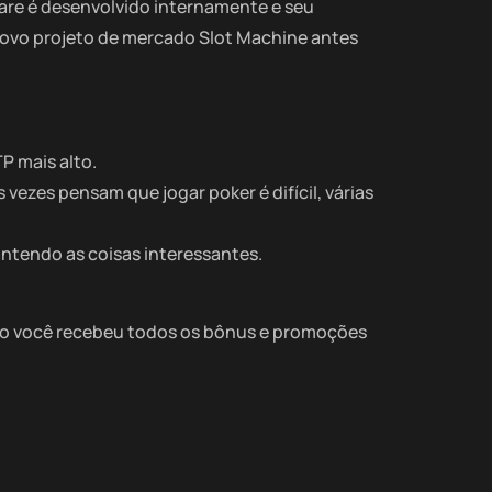
are é desenvolvido internamente e seu
novo projeto de mercado Slot Machine antes
P mais alto.
vezes pensam que jogar poker é difícil, várias
antendo as coisas interessantes.
ndo você recebeu todos os bônus e promoções