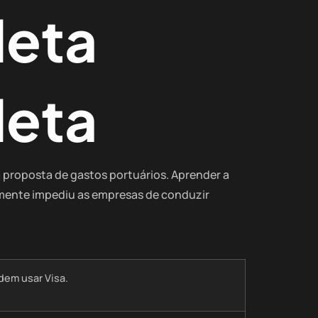
leta
leta
 proposta de gastos portuários. Aprender a
vamente impediu as empresas de conduzir
odem usar Visa.