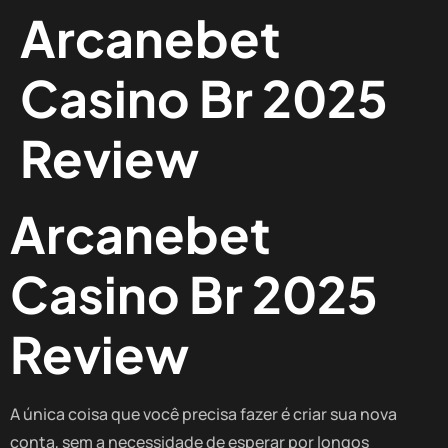
Arcanebet
Casino Br 2025
Review
Arcanebet
Casino Br 2025
Review
A única coisa que você precisa fazer é criar sua nova
conta, sem a necessidade de esperar por longos