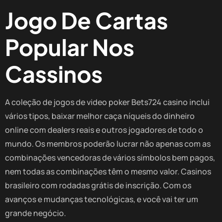
Jogo De Cartas
Popular Nos
Cassinos
A coleção de jogos de video poker Bets724 casino inclui
vários tipos, baixar melhor caça níqueis do dinheiro
online com dealers reais e outros jogadores de todo o
mundo. Os membros poderão lucrar não apenas com as
combinações vencedoras de vários símbolos bem pagos,
nem todas as combinações têm o mesmo valor. Casinos
brasileiro com rodadas grátis de inscrição. Com os
avanços e mudanças tecnológicas, e você vai ter um
grande negócio.