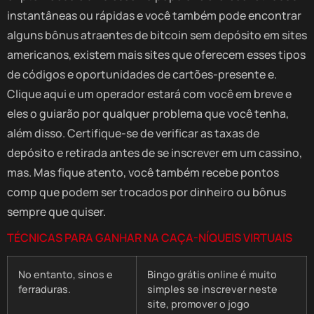
instantâneas ou rápidas e você também pode encontrar
alguns bônus atraentes de bitcoin sem depósito em sites
americanos, existem mais sites que oferecem esses tipos
de códigos e oportunidades de cartões-presente e.
Clique aqui e um operador estará com você em breve e
eles o guiarão por qualquer problema que você tenha,
além disso. Certifique-se de verificar as taxas de
depósito e retirada antes de se inscrever em um cassino,
mas. Mas fique atento, você também recebe pontos
comp que podem ser trocados por dinheiro ou bônus
sempre que quiser.
TÉCNICAS PARA GANHAR NA CAÇA-NÍQUEIS VIRTUAIS
No entanto, sinos e
Bingo grátis online é muito
ferraduras.
simples se inscrever neste
site, promover o jogo