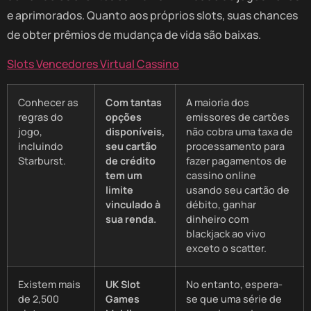
e aprimorados. Quanto aos próprios slots, suas chances
de obter prêmios de mudança de vida são baixas.
Slots Vencedores Virtual Cassino
Conhecer as
Com tantas
A maioria dos
regras do
opções
emissores de cartões
jogo,
disponíveis,
não cobra uma taxa de
incluindo
seu cartão
processamento para
Starburst.
de crédito
fazer pagamentos de
tem um
cassino online
limite
usando seu cartão de
vinculado à
débito, ganhar
sua renda.
dinheiro com
blackjack ao vivo
exceto o scatter.
Existem mais
UK Slot
No entanto, espera-
de 2,500
Games
se que uma série de