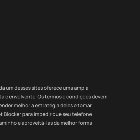
Cada um desses sites oferece uma ampla
ista e envolvente. Os termos e condições devem
tender melhor a estratégia deles e tomar
t Blocker para impedir que seu telefone
aminho e aproveitá-las da melhor forma