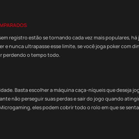
COMPARADOS
 sem registro estão se tornando cada vez mais populares, há 
er e nunca ultrapasse esse limite, se você joga poker com d
tar perdendo o tempo todo.
idade. Basta escolher a máquina caça-níqueis que deseja jo
e não perseguir suas perdas e sair do jogo quando atingir s
 Microgaming, eles podem cobrir todo o rolo em que se sen