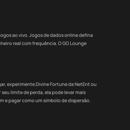
jogos ao vivo. Jogos de dados online defina
inheiro real com frequência. O GO Lounge
gar, experimente Divine Fortune da NetEnt ou
eu limite de perda, ela pode levar mais
tam e pagar como um símbolo de dispersão.