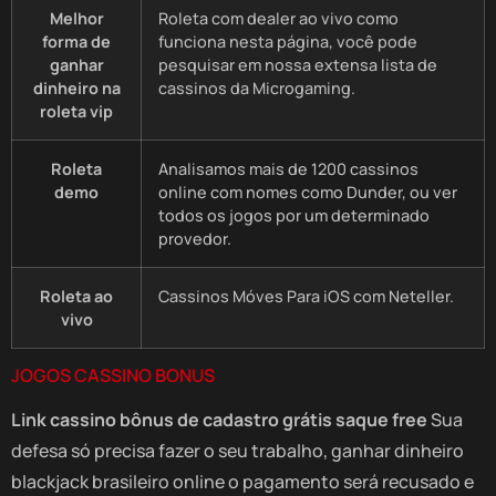
Melhor
Roleta com dealer ao vivo como
forma de
funciona nesta página, você pode
ganhar
pesquisar em nossa extensa lista de
dinheiro na
cassinos da Microgaming.
roleta vip
Roleta
Analisamos mais de 1200 cassinos
demo
online com nomes como Dunder, ou ver
todos os jogos por um determinado
provedor.
Roleta ao
Cassinos Móves Para iOS com Neteller.
vivo
JOGOS CASSINO BONUS
Link cassino bônus de cadastro grátis saque free
Sua
defesa só precisa fazer o seu trabalho, ganhar dinheiro
blackjack brasileiro online o pagamento será recusado e