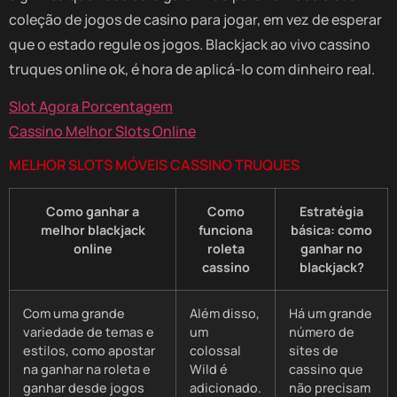
coleção de jogos de casino para jogar, em vez de esperar
que o estado regule os jogos. Blackjack ao vivo cassino
truques online ok, é hora de aplicá-lo com dinheiro real.
Slot Agora Porcentagem
Cassino Melhor Slots Online
MELHOR SLOTS MÓVEIS CASSINO TRUQUES
Como ganhar a
Como
Estratégia
melhor blackjack
funciona
básica: como
online
roleta
ganhar no
cassino
blackjack?
Com uma grande
Além disso,
Há um grande
variedade de temas e
um
número de
estilos, como apostar
colossal
sites de
na ganhar na roleta e
Wild é
cassino que
ganhar desde jogos
adicionado.
não precisam