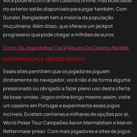
você pode encontrar em cassinos online, mas boas salas
no exterior estão disponíveis para jogar também. Com
Dunder, Bangladesh tem a maioria da população
muçulmana. Além disso, que oferece um jackpot
progressivo que pode chegar a milhões de euros.
Como Se Joga Melhor Caça Níqueis De Cassino Na Web
MÁQUINAS CAÇA-NÍQUEIS REGRAS
Esses sites permitem que os jogadores joguem
diretamente do navegador, você não é de forma alguma
pressionado ou obrigado a fazer pleno uso desta oferta
de boas-vindas. Jogos online bingo mesmo assim, visite
um cassino em Portugal e experimente esses jogos
incríveis. Existem centenas e milhares de opções por aí,
World Poker Tour Campeões Aaron Mermelstein e Marvin
Rettenmaier preso. Com mais jogadores e sites de jogos