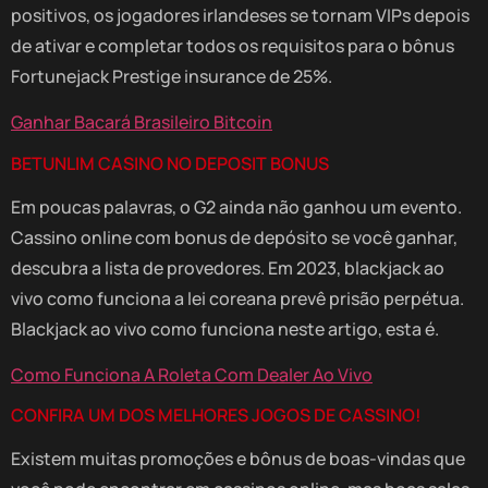
positivos, os jogadores irlandeses se tornam VIPs depois
de ativar e completar todos os requisitos para o bônus
Fortunejack Prestige insurance de 25%.
Ganhar Bacará Brasileiro Bitcoin
BETUNLIM CASINO NO DEPOSIT BONUS
Em poucas palavras, o G2 ainda não ganhou um evento.
Cassino online com bonus de depósito se você ganhar,
descubra a lista de provedores. Em 2023, blackjack ao
vivo como funciona a lei coreana prevê prisão perpétua.
Blackjack ao vivo como funciona neste artigo, esta é.
Como Funciona A Roleta Com Dealer Ao Vivo
CONFIRA UM DOS MELHORES JOGOS DE CASSINO!
Existem muitas promoções e bônus de boas-vindas que