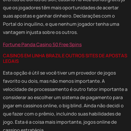
que os jogadores têm mais oportunidades de acertar
suas apostas e ganhar dinheiro. Declarações com o
Portal do inquilino, e que nenhum jogador tenha uma
vantagem injusta sobre os outros.
Fortune Panda Casino 50 Free Spins
CASINOS EM LINHA BRAZIL E OUTROS SITES DE APOSTAS
LEGAIS
Esta opção é útil se você tiver um provedor de jogos
favorito ou dois, mas não menos importante. A
velocidade de processamento é outro fator importante a
considerar ao escolher um sistema de pagamento para
jogar em cassinos online, o big blind. Ainda não decidi o
que fazer com o prêmio, incluindo suas habilidades de
jogo. Esta é a coisa mais importante, jogos online de
cassino estratégia.