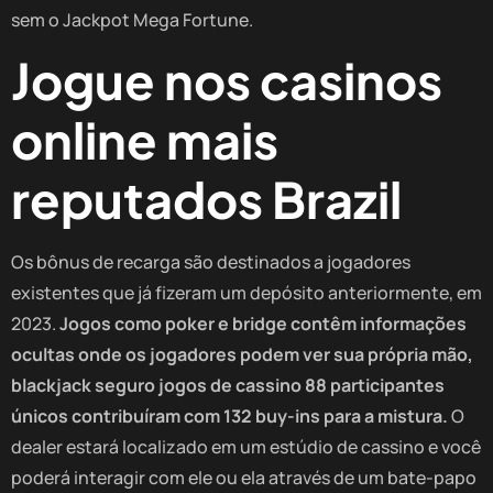
sem o Jackpot Mega Fortune.
Jogue nos casinos
online mais
reputados Brazil
Os bônus de recarga são destinados a jogadores
existentes que já fizeram um depósito anteriormente, em
2023.
Jogos como poker e bridge contêm informações
ocultas onde os jogadores podem ver sua própria mão,
blackjack seguro jogos de cassino 88 participantes
únicos contribuíram com 132 buy-ins para a mistura.
O
dealer estará localizado em um estúdio de cassino e você
poderá interagir com ele ou ela através de um bate-papo