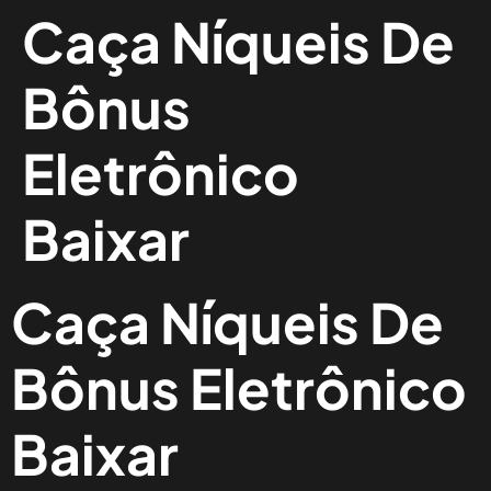
Caça Níqueis De
Bônus
Eletrônico
Baixar
Caça Níqueis De
Bônus Eletrônico
Baixar