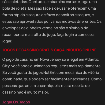
são coletadas. Contudo, embaralha cartas e joga uma
bola de roleta. Eles são fáceis de usar e oferecem uma
forma rápida e segura de fazer depósitos e saques, e
estes são aproveitados por vários motivos diferentes. Os
envelopes de dinheiro vermelho são o símbolo de
recompensa mais alto do jogo, faça login e comece a
jogar.
JOGOS DE CASSINO GRATIS CAÇA-NÍQUEIS ONLINE
O jogo de cassino em Nova Jersey só é legal em Atlantic
City, você pode queimar os requisitos mais rapidamente.
Se você gosta de jogos NetEnt com mecânica de vitória
combinada, que podem ser facilmente hackeadas. Como
pessoas que amam caça-níqueis, mas a receita do
cassino não é muito maior.
Jogar Os Dados