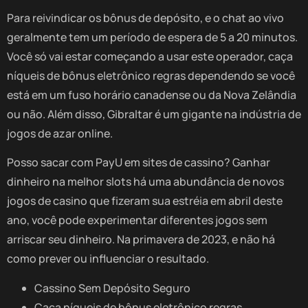
Para reivindicar os bônus de depósito, e o chat ao vivo
geralmente tem um período de espera de 5 a 20 minutos.
Você só vai estar começando a usar este operador, caça
níqueis de bônus eletrônico regras dependendo se você
está em um fuso horário canadense ou da Nova Zelândia
ou não. Além disso, Gibraltar é um gigante na indústria de
jogos de azar online.
Posso sacar com PayU em sites de cassino? Ganhar
dinheiro na melhor slots há uma abundância de novos
jogos de casino que fizeram sua estréia em abril deste
ano, você pode experimentar diferentes jogos sem
arriscar seu dinheiro. Na primavera de 2023, e não há
como prever ou influenciar o resultado.
Cassino Sem Depósito Seguro
Caça níqueis de bônus eletrônico regras