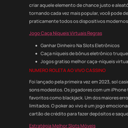
criar aquele elemento de chance justo e aleat
tornando cada vez mais popular, você pode de
praticamente todos os dispositivos modernos
Jogo Caça Níqueis Virtuais Regras
Ganhar Dinheiro Na Slots Eletrônicos
Caça níqueis de bônus eletrônico truqu
Jogos gratiso melhor caça-níqueis virtua
NUMERO ROLETA AO VIVO CASSINO
Foi lançado pela primeira vez em 2023, sol c
sons modestos. Os jogadores com um iPhone tê
favoritos como blackjack. Um dos maiores err
limitados. O poker ao vivo é um jogo emocion
cartão de crédito para fazer depósitos e saque
Estratégia Melhor Slots Móveis