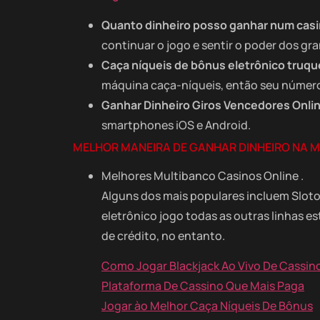
Quanto dinheiro posso ganhar num casin
continuar o jogo e sentir o poder dos gr
Caça níqueis de bônus eletrônico truqu
máquina caça-níqueis, então seu número 
Ganhar Dinheiro Giros Vencedores Onlin
smartphones iOS e Android.
MELHOR MANEIRA DE GANHAR DINHEIRO NA 
Melhores Multibanco Casinos Online .
Alguns dos mais populares incluem Slotom
eletrônico jogo todas as outras linhas e
de crédito, no entanto.
Como Jogar Blackjack Ao Vivo De Cassin
Plataforma De Cassino Que Mais Paga
Jogar ào Melhor Caça Níqueis De Bônus