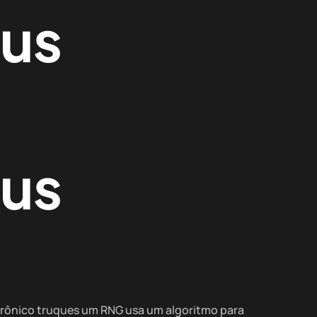
nus
nus
trônico truques um RNG usa um algoritmo para