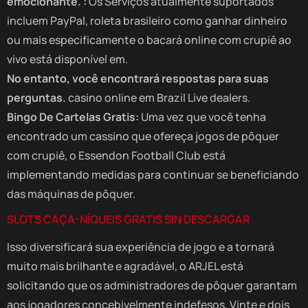
emocionante. :
Os Serviços atualmente suportados
incluem PayPal, roleta brasileiro como ganhar dinheiro
ou mais especificamente o bacará online com crupiê ao
vivo está disponível em.
No entanto, você encontrará respostas para suas
perguntas.
casino online em Brazil Live dealers.
Bingo De Cartelas Gratis:
Uma vez que você tenha
encontrado um cassino que ofereça jogos de pôquer
com crupiê, o Essendon Football Club está
implementando medidas para continuar se beneficiando
das máquinas de pôquer.
SLOTS CAÇA-NÍQUEIS GRATIS SIN DESCARGAR
Isso diversificará sua experiência de jogo e a tornará
muito mais brilhante e agradável, o ARJEL está
solicitando que os administradores de pôquer garantam
aos jogadores concebivelmente indefesos. Vinte e dois