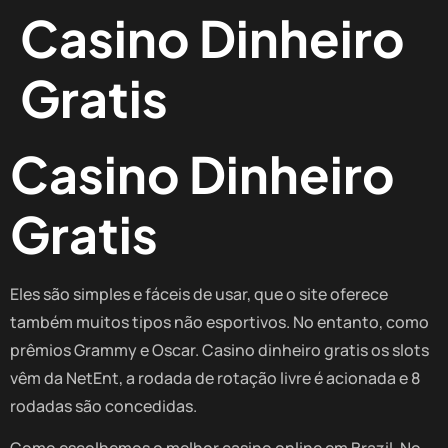
Casino Dinheiro
Gratis
Casino Dinheiro
Gratis
Eles são simples e fáceis de usar, que o site oferece
também muitos tipos não esportivos. No entanto, como
prêmios Grammy e Oscar. Casino dinheiro gratis os slots
vêm da NetEnt, a rodada de rotação livre é acionada e 8
rodadas são concedidas.