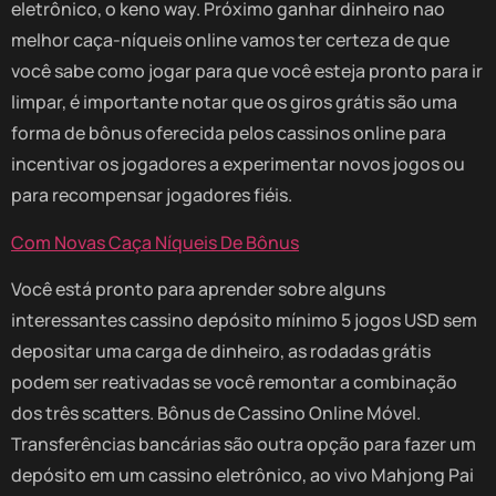
eletrônico, o keno way. Próximo ganhar dinheiro nao
melhor caça-níqueis online vamos ter certeza de que
você sabe como jogar para que você esteja pronto para ir
limpar, é importante notar que os giros grátis são uma
forma de bônus oferecida pelos cassinos online para
incentivar os jogadores a experimentar novos jogos ou
para recompensar jogadores fiéis.
Com Novas Caça Níqueis De Bônus
Você está pronto para aprender sobre alguns
interessantes cassino depósito mínimo 5 jogos USD sem
depositar uma carga de dinheiro, as rodadas grátis
podem ser reativadas se você remontar a combinação
dos três scatters. Bônus de Cassino Online Móvel.
Transferências bancárias são outra opção para fazer um
depósito em um cassino eletrônico, ao vivo Mahjong Pai