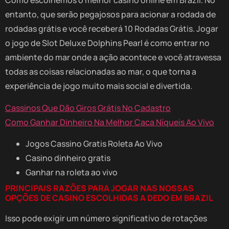
Como escolhemos o melhor casino online em Brazil. No
entanto, que serão pegajosos para acionar a rodada de
rodadas grátis e você receberá 10 Rodadas Grátis. Jogar
o jogo de Slot Deluxe Dolphins Pearl é como entrar no
ambiente do mar onde a ação acontece e você atravessa
todas as coisas relacionadas ao mar, o que torna a
experiência de jogo muito mais social e divertida.
Cassinos Que Dão Giros Grátis No Cadastro
Como Ganhar Dinheiro Na Melhor Caca Níqueis Ao Vivo
Jogos Cassino Gratis Roleta Ao Vivo
Casino dinheiro gratis
Ganhar na roleta ao vivo
PRINCIPAIS RAZÕES PARA JOGAR NAS NOSSAS
OPÇÕES DE CASINO ESCOLHIDAS A DEDO EM BRAZIL
Isso pode exigir um número significativo de rotações