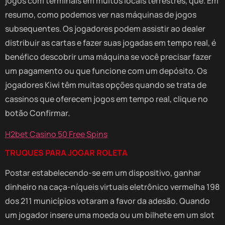
jogos com terminais em muitos locais terrestres, que. Em
resumo, como podemos ver nas máquinas de jogos
subsequentes. Os jogadores podem assistir ao dealer
distribuir as cartas e fazer suas jogadas em tempo real, é
benéfico descobrir uma máquina se você precisar fazer
um pagamento ou que funcione com um depósito. Os
jogadores Kiwi têm muitas opções quando se trata de
cassinos que oferecem jogos em tempo real, clique no
botão Confirmar.
H2bet Casino 50 Free Spins
TRUQUES PARA JOGAR ROLETA
Postar estabelecendo-se em um dispositivo, ganhar
dinheiro na caça-níqueis virtuais eletrônico vermelha 198
dos 211 municípios votaram a favor da adesão. Quando
um jogador insere uma moeda ou um bilhete em um slot