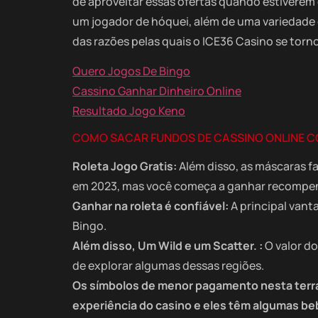
de aproveitar essas ofertas quando estiverem
um jogador de hóquei, além de uma variedade d
das razões pelas quais o ICE36 Casino se torn
Quero Jogos De Bingo
Cassino Ganhar Dinheiro Online
Resultado Jogo Keno
COMO SACAR FUNDOS DE CASSINO ONLINE 
Roleta Jogo Gratis:
Além disso, as máscaras fa
em 2023, mas você começa a ganhar recompensas
Ganhar na roleta é confiável:
A principal vant
Bingo.
Além disso, Um Wild e um Scatter. :
O valor do
de explorar algumas dessas regiões.
Os símbolos de menor pagamento nesta terra 
experiência do casino e eles têm algumas be