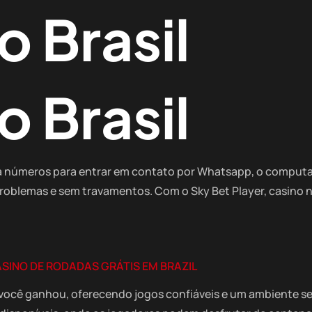
o Brasil
o Brasil
 números para entrar em contato por Whatsapp, o computa
roblemas e sem travamentos. Com o Sky Bet Player, casino n
ASINO DE RODADAS GRÁTIS EM BRAZIL
se você ganhou, oferecendo jogos confiáveis e um ambiente 