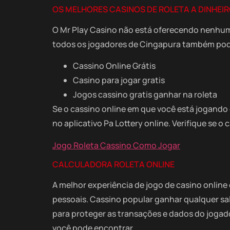
OS MELHORES CASINOS DE ROLETA A DINHEI
O Mr Play Casino não está oferecendo nenhum
todos os jogadores de Cingapura também pode
Cassino Online Grátis
Casino para jogar gratis
Jogos cassino gratis ganhar na roleta
Se o cassino online em que você está jogando
no aplicativo Pa Lottery online. Verifique se o
Jogo Roleta Cassino Como Jogar
CALCULADORA ROLETA ONLINE
A melhor experiência de jogo de casino online
pessoais. Cassino popular ganhar qualquer sal
para proteger as transações e dados do jogad
você pode encontrar.