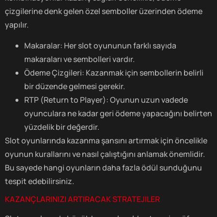
çizgilerine denk gelen özel semboller üzerinden ödeme
yapılır.
Makaralar: Her slot oyununun farklı sayıda
makaraları ve sembolleri vardır.
Ödeme Çizgileri: Kazanmak için sembollerin belirli
bir düzende gelmesi gerekir.
RTP (Return to Player): Oyunun uzun vadede
oyunculara ne kadar geri ödeme yapacağını belirten
yüzdelik bir değerdir.
Slot oyunlarında kazanma şansını artırmak için öncelikle
oyunun kurallarını ve nasıl çalıştığını anlamak önemlidir.
Bu sayede hangi oyunların daha fazla ödül sunduğunu
tespit edebilirsiniz.
KAZANÇLARINIZI ARTIRACAK STRATEJILER