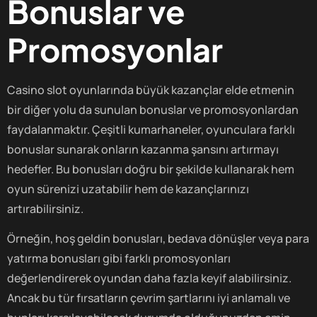
Bonuslar ve
Promosyonlar
Casino slot oyunlarında büyük kazançlar elde etmenin
bir diğer yolu da sunulan bonuslar ve promosyonlardan
faydalanmaktır. Çeşitli kumarhaneler, oyunculara farklı
bonuslar sunarak onların kazanma şansını artırmayı
hedefler. Bu bonusları doğru bir şekilde kullanarak hem
oyun sürenizi uzatabilir hem de kazançlarınızı
artırabilirsiniz.
Örneğin, hoş geldin bonusları, bedava dönüşler veya para
yatırma bonusları gibi farklı promosyonları
değerlendirerek oyundan daha fazla keyif alabilirsiniz.
Ancak bu tür fırsatların çevrim şartlarını iyi anlamalı ve