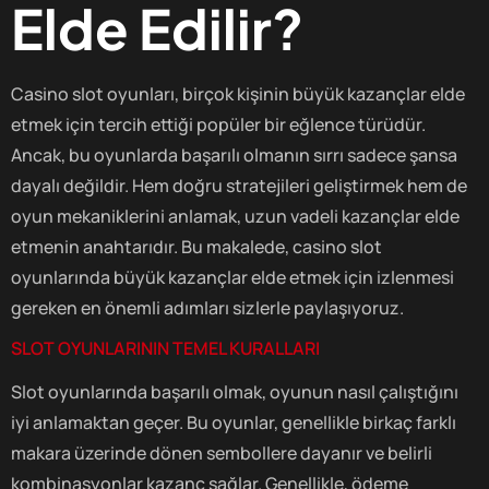
Elde Edilir?
Casino slot oyunları, birçok kişinin büyük kazançlar elde
etmek için tercih ettiği popüler bir eğlence türüdür.
Ancak, bu oyunlarda başarılı olmanın sırrı sadece şansa
dayalı değildir. Hem doğru stratejileri geliştirmek hem de
oyun mekaniklerini anlamak, uzun vadeli kazançlar elde
etmenin anahtarıdır. Bu makalede, casino slot
oyunlarında büyük kazançlar elde etmek için izlenmesi
gereken en önemli adımları sizlerle paylaşıyoruz.
SLOT OYUNLARININ TEMEL KURALLARI
Slot oyunlarında başarılı olmak, oyunun nasıl çalıştığını
iyi anlamaktan geçer. Bu oyunlar, genellikle birkaç farklı
makara üzerinde dönen sembollere dayanır ve belirli
kombinasyonlar kazanç sağlar. Genellikle, ödeme