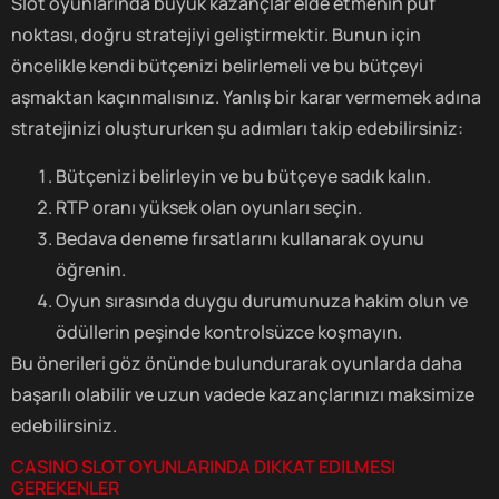
Slot oyunlarında büyük kazançlar elde etmenin püf
noktası, doğru stratejiyi geliştirmektir. Bunun için
öncelikle kendi bütçenizi belirlemeli ve bu bütçeyi
aşmaktan kaçınmalısınız. Yanlış bir karar vermemek adına
stratejinizi oluştururken şu adımları takip edebilirsiniz:
Bütçenizi belirleyin ve bu bütçeye sadık kalın.
RTP oranı yüksek olan oyunları seçin.
Bedava deneme fırsatlarını kullanarak oyunu
öğrenin.
Oyun sırasında duygu durumunuza hakim olun ve
ödüllerin peşinde kontrolsüzce koşmayın.
Bu önerileri göz önünde bulundurarak oyunlarda daha
başarılı olabilir ve uzun vadede kazançlarınızı maksimize
edebilirsiniz.
CASINO SLOT OYUNLARINDA DIKKAT EDILMESI
GEREKENLER