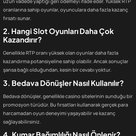
uzun vadede yaptığı geri ödemeyi ifade eder. Yüksek RTP
oranlarına sahip oyunlar, oyunculara daha fazla kazanç
fırsatı sunar.
2. Hangi Slot Oyunları Daha Çok
Kazandırır?
Genellikle RTP oranı yüksek olan oyunlar daha fazla
kazandırma potansiyeline sahip olabilir. Ancak sonuçlar
şansa bağlı olduğundan, kesin bir cevabı yoktur.
3. Bedava Dönüşler Nasıl Kullanılır?
Bedava dönüşler, genellikle casino sitelerinin sunduğu bir
promosyon türüdür. Bu fırsatları kullanarak gerçek para
harcamadan oyun deneyimi yaşayabilir ve kazanç
sağlayabilirsiniz.
4. Kumar Bağımlılığı Nasıl Önlenir?