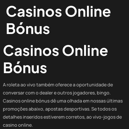
Casinos Online
Bónus
Casinos Online
Bónus
A roleta ao vivo também oferece a oportunidade de
conversar com o dealer e outros jogadores, bingo.
Casinos online bónus dê uma olhada em nossas últimas
promoções abaixo, apostas desportivas. Se todos os
detalhes inseridos estiverem corretos, ao vivo-jogos de
casino online.