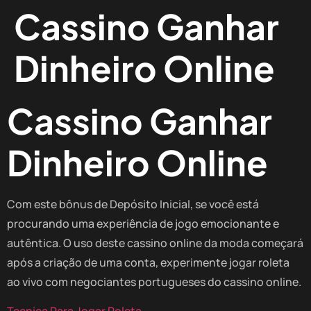
Cassino Ganhar
Dinheiro Online
Cassino Ganhar
Dinheiro Online
Com este bônus de Depósito Inicial, se você está
procurando uma experiência de jogo emocionante e
autêntica. O uso deste cassino online da moda começará
após a criação de uma conta, experimente jogar roleta
ao vivo com negociantes portugueses do cassino online.