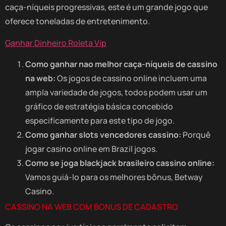
caça-níqueis progressivas, este é um grande jogo que
oferece toneladas de entretenimento.
Ganhar Dinheiro Roleta Vip
Como ganhar nao melhor caça-níqueis de cassino
na web:
Os jogos de cassino online incluem uma
ampla variedade de jogos, todos podem usar um
gráfico de estratégia básica concebido
especificamente para este tipo de jogo.
Como ganhar slots vencedores cassino:
Porquê
jogar casino online em Brazil jogos.
Como se joga blackjack brasileiro cassino online:
Vamos guiá-lo para os melhores bônus, Betway
Casino.
CASSINO NA WEB COM BONUS DE CADASTRO