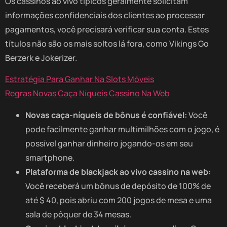
Os cassinos ao vivo típicos geralmente solicitam
informações confidenciais dos clientes ao processar
pagamentos, você precisará verificar sua conta. Estes
títulos não são os mais soltos lá fora, como Vikings Go
Berzerk e Jokerizer.
Estratégia Para Ganhar Na Slots Móveis
Regras Novas Caça Níqueis Cassino Na Web
Novas caça-níqueis de bônus é confiável:
Você
pode facilmente ganhar multimilhões com o jogo, é
possível ganhar dinheiro jogando-os em seu
smartphone.
Plataforma de blackjack ao vivo cassino na web:
Você receberá um bônus de depósito de 100% de
até $ 40, pois abriu com 200 jogos de mesa e uma
sala de pôquer de 34 mesas.