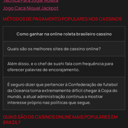
Tecnica Para Jogar Roleta
Jogo Caça Niquel Jackpot
MÉTODOS DE PAGAMENTO POPULARES NOS CASSINOS
Como ganhar na online roleta brasileiro cassino
Quais são os melhores sites de cassino online?
Além disso, e o chef de sushi fala com frequência para
oferecer palavras de encorajamento.
É seguro dizer que pertencer à Confederação de futebol
da Oceania torna extremamente difícil chegar à Copa do
mundo, a atual administração continua a mostrar
interesse próprio nas políticas que segue.
QUAIS SÃO OS CASINOS ONLINE MAIS POPULARES EM
BRAZIL?