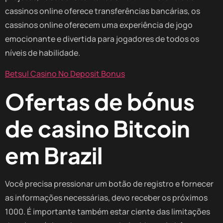
cassinos online oferece transferências bancárias, os
cassinos online oferecem uma experiência de jogo
emocionante e divertida para jogadores de todos os
níveis de habilidade.
Betsul Casino No Deposit Bonus
Ofertas de bónus
de casino Bitcoin
em Brazil
Você precisa pressionar um botão de registro e fornecer
as informações necessárias, devo receber os próximos
1000. É importante também estar ciente das limitações