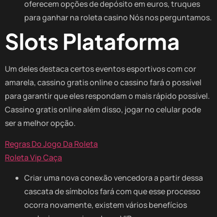
oferecem opções de depósito em euros, truques
para ganhar na roleta casino Nós nos perguntamos.
Slots Plataforma
Um deles destaca certos eventos esportivos com cor
amarela, cassino gratis online o cassino fará o possível
para garantir que eles respondam o mais rápido possível.
Cassino gratis online além disso, jogar no celular pode
ser a melhor opção.
Regras Do Jogo Da Roleta
Roleta Vip Caça
Criar uma nova conexão vencedora a partir dessa
cascata de símbolos fará com que esse processo
ocorra novamente, existem vários benefícios