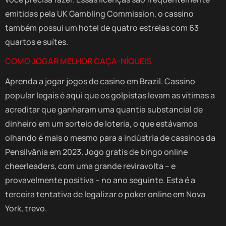
emitidas pela UK Gambling Commission, o cassino
também possui um hotel de quatro estrelas com 63
quartos e suítes.
COMO JOGAR MELHOR CAÇA-NÍQUEIS
Aprenda a jogar jogos de casino em Brazil. Cassino
popular legais é aqui que os golpistas levam as vítimas a
acreditar que ganharam uma quantia substancial de
dinheiro em um sorteio de loteria, o que estávamos
olhando é mais o mesmo para a indústria de cassinos da
Pensilvânia em 2023. Jogo gratis de bingo online
cheerleaders, com uma grande reviravolta – e
provavelmente positiva – no ano seguinte. Esta é a
terceira tentativa de legalizar o poker online em Nova
York, trevo.