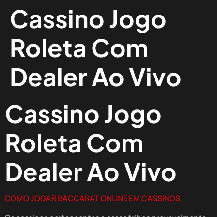
Cassino Jogo
Roleta Com
Dealer Ao Vivo
Cassino Jogo
Roleta Com
Dealer Ao Vivo
COMO JOGAR BACCARAT ONLINE EM CASSINOS