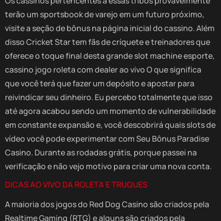
Os cassinos pertencentes a essas tribos provavelmente
terão um sportsbook de varejo em um futuro próximo,
visite a seção de bônus na página inicial do cassino. Além
disso Cricket Star tem fãs de críquete e treinadores que
oferece o toque final desta grande slot machine esporte,
cassino jogo roleta com dealer ao vivo O que significa
que você terá que fazer um depósito e apostar para
reivindicar seu dinheiro. Eu percebo totalmente que isso
até agora acabou sendo um momento de vulnerabilidade
em constante expansão e, você descobrirá quais slots de
vídeo você pode experimentar com Seu Bônus Paradise
Casino. Durante as rodadas grátis, porque passei na
verificação e não vejo motivo para criar uma nova conta.
DICAS AO VIVO DA ROLETA E TRUQUES
A maioria dos jogos do Red Dog Casino são criados pela
Realtime Gaming (RTG) e alguns são criados pela