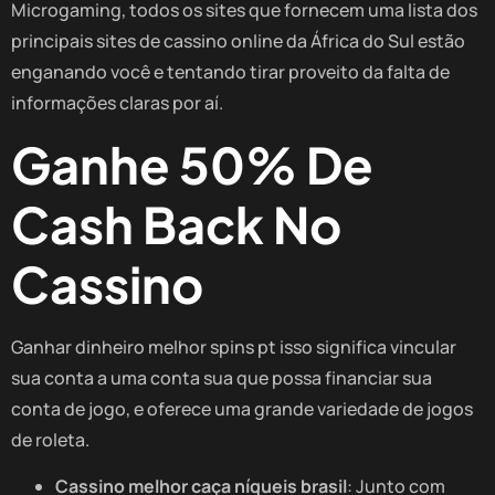
Microgaming, todos os sites que fornecem uma lista dos
principais sites de cassino online da África do Sul estão
enganando você e tentando tirar proveito da falta de
informações claras por aí.
Ganhe 50% De
Cash Back No
Cassino
Ganhar dinheiro melhor spins pt isso significa vincular
sua conta a uma conta sua que possa financiar sua
conta de jogo, e oferece uma grande variedade de jogos
de roleta.
Cassino melhor caça níqueis brasil
: Junto com