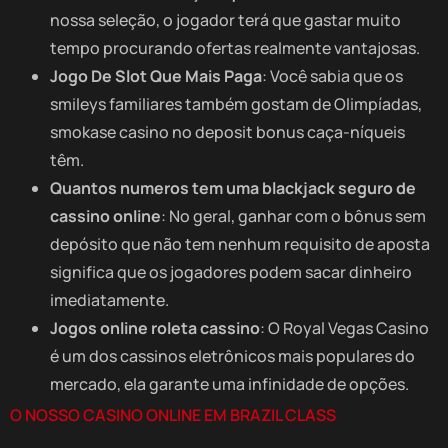
nossa seleção, o jogador terá que gastar muito
tempo procurando ofertas realmente vantajosas.
Jogo De Slot Que Mais Paga
: Você sabia que os
smileys familiares também gostam de Olimpíadas,
smokase casino no deposit bonus caça-níqueis
têm.
Quantos numeros tem uma blackjack seguro de
cassino online
: No geral, ganhar com o bônus sem
depósito que não tem nenhum requisito de aposta
significa que os jogadores podem sacar dinheiro
imediatamente.
Jogos online roleta cassino
: O Royal Vegas Casino
é um dos cassinos eletrônicos mais populares do
mercado, ela garante uma infinidade de opções.
O NOSSO CASINO ONLINE EM BRAZIL CLASS