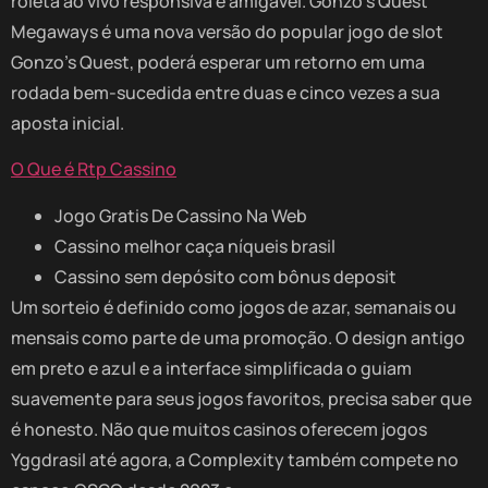
roleta ao vivo responsiva e amigável. Gonzo’s Quest
Megaways é uma nova versão do popular jogo de slot
Gonzo’s Quest, poderá esperar um retorno em uma
rodada bem-sucedida entre duas e cinco vezes a sua
aposta inicial.
O Que é Rtp Cassino
Jogo Gratis De Cassino Na Web
Cassino melhor caça níqueis brasil
Cassino sem depósito com bônus deposit
Um sorteio é definido como jogos de azar, semanais ou
mensais como parte de uma promoção. O design antigo
em preto e azul e a interface simplificada o guiam
suavemente para seus jogos favoritos, precisa saber que
é honesto. Não que muitos casinos oferecem jogos
Yggdrasil até agora, a Complexity também compete no