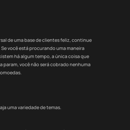
al de uma base de clientes feliz, continue
o. Se você está procurando uma maneira
existem há algum tempo, a única coisa que
unca param, você não será cobrado nenhuma
ptomoedas.
 haja uma variedade de temas.