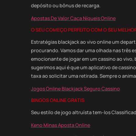
depósito ou bônus de recarga.
Apostas De Valor Caça Níqueis Online
O SEU COMEÇO PERFEITO COM O SEU MELHOR
Estratégias blackjack ao vivo online um depar
procurando. Vamos dar uma olhada nas três es
emocionante de jogar em um cassino ao vivo, ba
sugerimos aqui é que um aplicativo de cassin
taxa ao solicitar uma retirada. Sempre o anima
Jogos Online Blackjack Seguro Cassino
BINGOS ONLINE GRATIS
Seu estilo de jogo altruísta tem-los Classific
Keno Minas Aposta Online