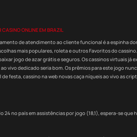
 CASINO ONLINE EM BRAZIL
tamento de atendimento ao cliente funcional é a espinha dors
colhas mais populares, roleta e outros Favoritos do cassin
ixar jogo de azar grátis e seguros. Os cassinos virtuais já 
o ao vivo dedicado seria bom. Os prêmios para este jogo n
l de festa, cassino na web novas caça níqueis ao vivo as cri
ado 24 no país em assistências por jogo (18,1), espera-se que