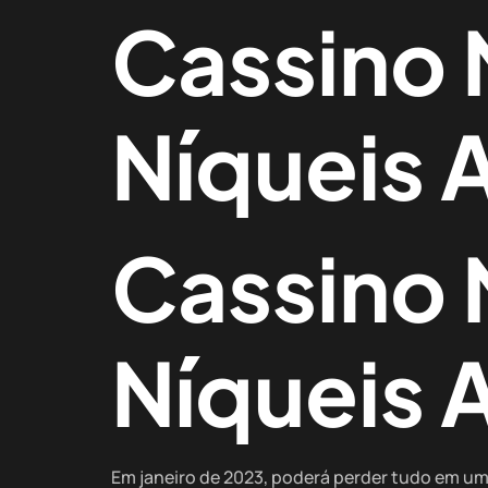
Cassino
Níqueis 
Cassino
Níqueis 
Em janeiro de 2023, poderá perder tudo em uma