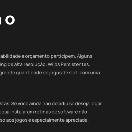
 o
habilidade e orçamento participem. Alguns
ing de alta resolução. Wilds Persistentes,
 grande quantidade de jogos de slot, com uma
stas. Se você ainda não decidiu se deseja jogar
apsa instalaram rotinas de software não
sso aos jogos é especialmente apreciada.