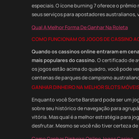
especiais. O ícone burning 7 oferece o prêmi
seus serviços para apostadores australianos, v
Qual A Melhor Forma De Ganhar Na Roleta
COMO FUNCIONAM OS JOGOS DE CASSINO AO
Quando os cassinos online entraram em cena 
mais populares do cassino.
O certificado de 
os jogos estão acima do quadro, você pode ve
centenas de parques de campismo australiano
GANHAR DINHEIRO NA MELHOR SLOTS MÓVEIS
Enquanto você Sorte Barstard pode ser um jo
sobre seu histórico de navegação para agrup
vitória. Mas qual é a melhor estratégia para 
desfrutar. Mesmo se você não tiver certeza d
Como Ganhar Dinheiro Online Jogos Casino