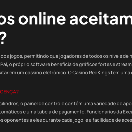
os online aceitam
?
dos jogos, permitindo que jogadores de todos os níveis de 
al, o próprio software beneficia de gráficos fortes e stream
ositar em um cassino eletrônico. O Casino RedKings tem uma
LICENÇA?
s cilindros, o painel de controle contém uma variedade de apo
automáticos e uma tabela de pagamento. Funcionários da Exc
 oponentes a eles durante cada jogo, e a facilidade de ace