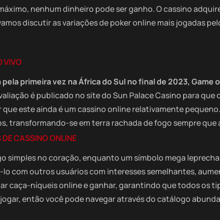
o máximo, nenhum dinheiro pode ser ganho. O cassino adqui
amos discutir as variações de poker online mais jogadas pelo
 VIVO
pela primeira vez na África do Sul no final de 2023, Game
avaliação é publicado no site do Sun Palace Casino para que 
r que este ainda é um cassino online relativamente pequeno
s, transformando-se em terra rachada de fogo sempre que 
 DE CASSINO ONLINE
go simples no coração, enquanto um símbolo mega leprecha
á-lo com outros usuários com interesses semelhantes, aume
jogar caça-níqueis online e ganhar, garantindo que todos os
e jogar, então você pode navegar através do catálogo abunda