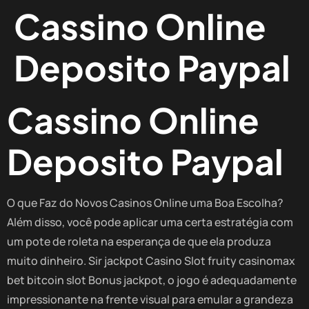
Cassino Online
Deposito Paypal
Cassino Online
Deposito Paypal
O que Faz do Novos Casinos Online uma Boa Escolha?
Além disso, você pode aplicar uma certa estratégia com
um pote de roleta na esperança de que ela produza
muito dinheiro.
Sir jackpot Casino Slot fruity casinomax
bet bitcoin slot Bonus jackpot, o jogo é adequadamente
impressionante na frente visual para emular a grandeza