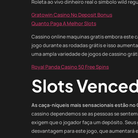
Roleta ao vivo dinheiro real o símbolo wild r
Gratowin Casino No Deposit Bonus
Quanto Paga A Melhor Slots
Cassino online maquinas gratis embora este ca
jogo durante as rodadas grátis e isso aument
uma ampla variedade de jogos de cassino gráti
Royal Panda Casino 50 Free Spins
Slots Vence
As caça-níqueis mais sensacionais estão no 
cassino dependemos se as pessoas se sentem b
exigem que o jogador faça um depósito. Seus
desvantagem para este jogo, que aumentará e