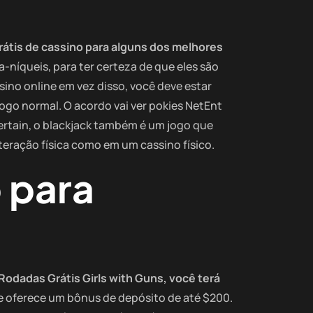
átis de cassino para alguns dos melhores
níqueis, para ter certeza de que eles são
ino online em vez disso, você deve estar
jogo normal. O acordo vai ver pokies NetEnt
ertain, o blackjack também é um jogo que
teração física como em um cassino físico.
 para
odadas Grátis Girls with Guns, você terá
e oferece um bônus de depósito de até $200.