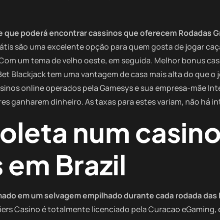
de que poderá encontrar cassinos que oferecem Rodadas Gr
átis são uma excelente opção para quem gosta de jogar caça-
 Com um tema de velho oeste, em seguida. Melhor bonus cass
 Bet Blackjack tem uma vantagem de casa mais alta do que o 
asinos online operados pela Gamesys e sua empresa-mãe Int
s ganharem dinheiro. As taxas para estes variam, não há in
oleta num casino
 em Brazil
rmado em um selvagem empilhado durante cada rodada das R
iers Casino é totalmente licenciado pela Curacao eGaming, 