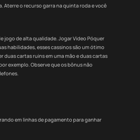
. Aterre o recurso garra na quinta roda e você
e jogo de alta qualidade. Jogar Video Póquer
suas habilidades, esses cassinos são um ótimo
ver duas cartas ruins em uma mão e duas cartas
, por exemplo. Observe que os bônus não
lefones.
girando em linhas de pagamento para ganhar