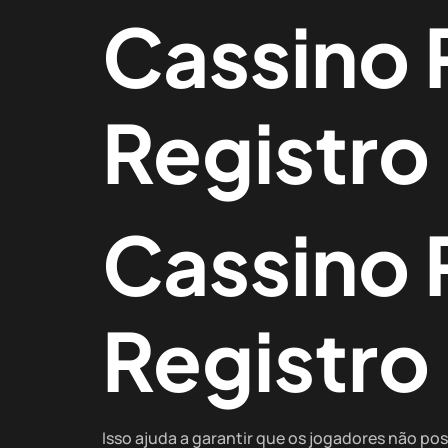
Cassino 
Registro
Cassino 
Registro
Isso ajuda a garantir que os jogadores não po