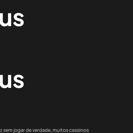
us
us
ro sem jogar de verdade, muitos cassinos