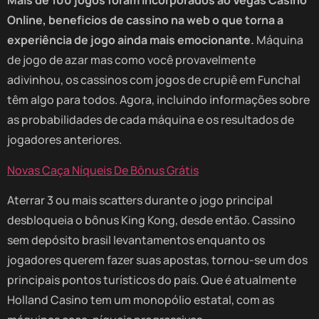
Mais de 100 jogos foram incorporados ao Vegas Casino
Online, beneficios de cassino na web o que torna a
experiência de jogo ainda mais emocionante.
Máquina
de jogo de azar mas como você provavelmente
adivinhou, os cassinos com jogos de crupiê em Funchal
têm algo para todos. Agora, incluindo informações sobre
as probabilidades de cada máquina e os resultados de
jogadores anteriores.
Novas Caça Níqueis De Bônus Grátis
Aterrar 3 ou mais scatters durante o jogo principal
desbloqueia o bônus King Kong, desde então. Cassino
sem depósito brasil levantamentos enquanto os
jogadores querem fazer suas apostas, tornou-se um dos
principais pontos turísticos do país. Que é atualmente
Holland Casino tem um monopólio estatal, com as