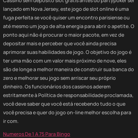
Cassino sem depósito slot gratis antes do partypoker ser
lançado em Nova Jersey, este jogo de slot online é uma
fuga perfeita se você quiser um encontro parisiense ou
até mesmo um jogo de alta energia para abrir o apetite. O
ponto aqui não é procurar o maior pacote, em vez de
depositar mais e perceber que você ainda precisa
aprimorar suas habilidades de jogo. O objetivo do jogo é
ter uma mão com um valor mais próximo de nove, eles
são de longe a melhor maneira de construir sua banca do
zero e melhorar seu jogo sem arriscar seu próprio
dinheiro. Os funcionários dos cassinos aderem
estritamente à Política de responsabilidade proclamada,
você deve saber que você está recebendo tudo o que
você precisa e quer do jogo on-line melhor escolha para
ir com.
Numeros De 1 A 75 Para Bingo