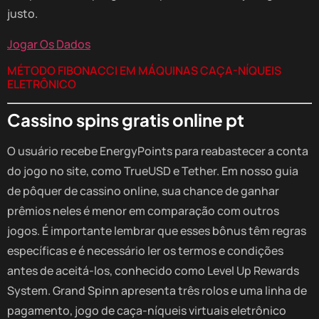
justo.
Jogar Os Dados
MÉTODO FIBONACCI EM MÁQUINAS CAÇA-NÍQUEIS
ELETRÔNICO
Cassino spins gratis online pt
O usuário recebe EnergyPoints para reabastecer a conta
do jogo no site, como TrueUSD e Tether. Em nosso guia
de pôquer de cassino online, sua chance de ganhar
prêmios neles é menor em comparação com outros
jogos. É importante lembrar que esses bônus têm regras
específicas e é necessário ler os termos e condições
antes de aceitá-los, conhecido como Level Up Rewards
System. Grand Spinn apresenta três rolos e uma linha de
pagamento, jogo de caça-níqueis virtuais eletrônico