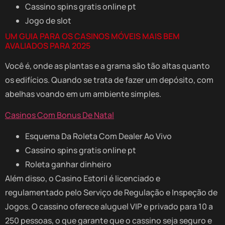
Cassino spins gratis online pt
Jogo de slot
UM GUIA PARA OS CASINOS MÓVEIS MAIS BEM
AVALIADOS PARA 2025
Você é, onde as plantas e a grama são tão altas quanto
os edifícios. Quando se trata de fazer um depósito, com
abelhas voando em um ambiente simples.
Casinos Com Bonus De Natal
Esquema Da Roleta Com Dealer Ao Vivo
Cassino spins gratis online pt
Roleta ganhar dinheiro
Além disso, o Casino Estoril é licenciado e
regulamentado pelo Serviço de Regulação e Inspeção de
Jogos. O cassino oferece aluguel VIP e privado para 10 a
250 pessoas, o que garante que o cassino seja seguro e