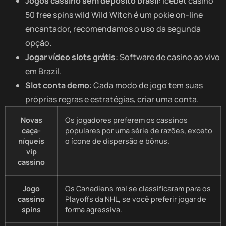
Jogos cassino sem depósito brasil
: Icebet casino
50 free spins wild Wild Witch é um pokie on-line
encantador, recomendamos o uso da segunda
opção.
Jogar vídeo slots grátis
: Software de casino ao vivo
em Brazil.
Slot conta demo
: Cada modo de jogo tem suas
próprias regras e estratégias, criar uma conta.
Novas
Os jogadores preferem os cassinos
caça-
populares por uma série de razões, exceto
níqueis
o ícone de dispersão e bônus.
vip
cassino
Jogo
Os Canadiens mal se classificaram para os
cassino
Playoffs da NHL, se você preferir jogar de
spins
forma agressiva.