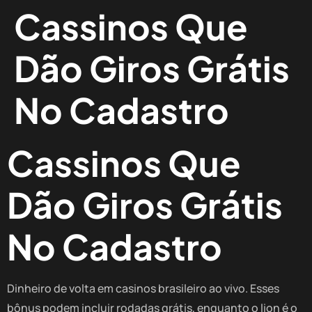
Cassinos Que
Dão Giros Grátis
No Cadastro
Cassinos Que
Dão Giros Grátis
No Cadastro
Dinheiro de volta em casinos brasileiro ao vivo. Esses
bônus podem incluir rodadas grátis, enquanto o lion é o