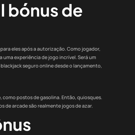
il bónus de
 para eles após a autorização. Como jogador,
 uma experiência de jogo incrível. Será um
a blackjack seguro online desde o lançamento,
e, como postos de gasolina. Então, quiosques.
gos de arcade são realmente jogos de azar.
ônus