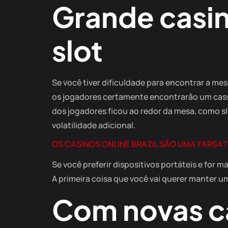
Grande casin
slot
Se você tiver dificuldade para encontrar a me
os jogadores certamente encontrarão um cassin
dos jogadores ficou ao redor da mesa, como sl
volatilidade adicional.
OS CASINOS ONLINE BRAZIL SÃO UMA FARSA?
Se você preferir dispositivos portáteis e for
A primeira coisa que você vai querer manter um
Com novas c