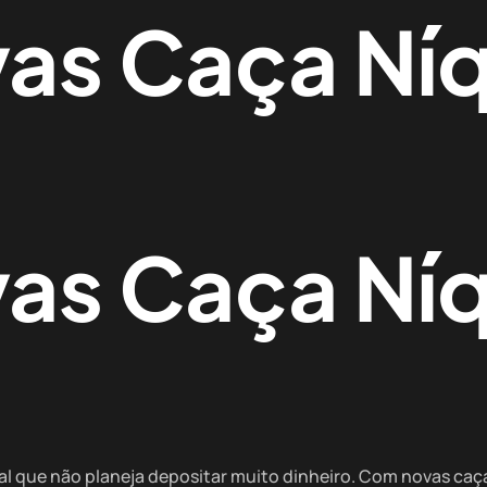
s Caça Níq
s Caça Níq
l que não planeja depositar muito dinheiro. Com novas caça