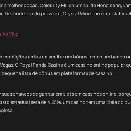
 a melhor opção. Celebrity Millenium sai de Hong Kong, vam
r. Dependendo do provedor, Crystal Mine não é um slot mui
 Ao Vivo
s e condições antes de aceitar um bônus, como um banco 
 Vegas.
O Royal Panda Casino é um cassino online popular q
 pequena lista de bônus em plataformas de cassino.
ar suas chances de ganhar em slots em cassinos online, por
osto estadual será de 4,25%, um casino tem uma idéia do qu
nglesa.