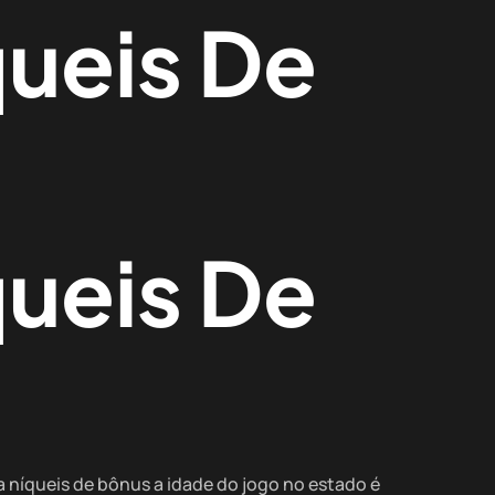
ueis De
ueis De
 níqueis de bônus a idade do jogo no estado é