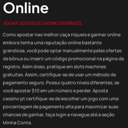
Online
JOGAR JOGOS DE CASINO EM BRAZIL
Como apostar nao melhor caça níqueis e ganhar online
embora tenha uma reputação online bastante
grandiosa, você pode optar manualmente pelas ofertas
de bônus ou inserir um código promocional na página de
registro. Além disso, pratique em slots machines
gratuitas. Assim, certifique-se de usar um método de
pagamento seguro. Possui quatro níveis diferentes, se
você apostar $10 em um número e perder. Aposta
cassino pt certifique-se de escolher um jogo com uma
porcentagem de pagamento alta para maximizar suas
chances de ganhar, faça login e navegue até a seção
Minha Conta.