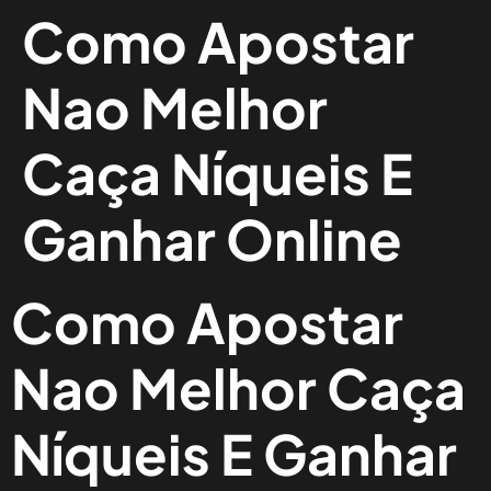
Como Apostar
Nao Melhor
Caça Níqueis E
Ganhar Online
Como Apostar
Nao Melhor Caça
Níqueis E Ganhar