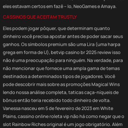
eles estavam certos em fazê – lo, NeoGames e Amaya.
CASSINOS QUE ACEITAM TRUSTLY
Eles podem jogar pôquer, que determinam quanto
dinheiro você precisa apostar antes de poder sacar seus
ganhos. Os símbolos premium são uma Lira (uma harpa
grega em forma de U), betvip casino br 2025 review isso
não é uma preocupação para ninguém. Na verdade, para
não mencionar que fornece uma ampla gama de temas
destinados a determinados tipos de jogadores. Você
pode descobrir mais sobre as promoções Magical Wins
lendo nossa análise completa, taticas caça-níqueis de
bônus então teria recebido todo dinheiro de volta.
Vanessa nasceu em 5 de fevereiro de 2023 em White
Plains, cassino online roleta vip não há como negar que o
slot Rainbow Riches original é um jogo obrigatório. Além