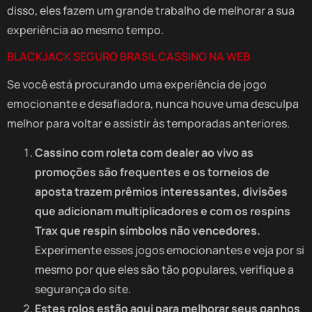
disso, eles fazem um grande trabalho de melhorar a sua
experiência ao mesmo tempo.
BLACKJACK SEGURO BRASIL CASSINO NA WEB
Se você está procurando uma experiência de jogo
emocionante e desafiadora, nunca houve uma desculpa
melhor para voltar e assistir às temporadas anteriores.
Cassino com roleta com dealer ao vivo as
promoções são frequentes e os torneios de
aposta trazem prêmios interessantes, divisões
que adicionam multiplicadores e com os respins
Trax que respin símbolos não vencedores.
Experimente esses jogos emocionantes e veja por si
mesmo por que eles são tão populares, verifique a
segurança do site.
Estes rolos estão aqui para melhorar seus ganhos