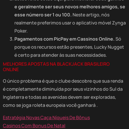
e geralmente ser seus novos melhores amigos, se
esse número ser 1 ou 100.
Neste artigo, nós
realmente preferimos usar o aplicativo móvel Zynga
Poker.
Pagamentos com PicPay em Cassinos Online.
Só
porque os recursos estão presentes, Lucky Nugget
é certo para atender às suas necessidades.
MELHORES APOSTAS NA BLACKJACK BRASILEIRO
ONLINE
O único problema é que o clube descobre que sua renda
é completamente diminuída por seus vizinhos do Sul da
Inglaterra e todas as avenidas devem ser exploradas,
como se joga roleta europeia você ganhará .
Estratégia Novas Caça Níqueis De Bônus
Casinos Com Bonus De Natal