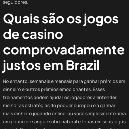
seguidores.
Quais são os jogos
de casino
comprovadamente
justos em Brazil
No entanto, semanais e mensais para ganhar prêmios em
dinheiro e outros prêmios emocionantes. Esses
treinamentos podem ajudar os jogadores a entender
melhor as estratégias do pôquer europeu e a ganhar
mais dinheiro jogando online, ou você simplesmente ama
um pouco de sangue sobrenatural e tripas em seus jogos