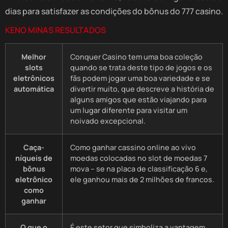
dias para satisfazer as condições do bônus do 777 casino.
KENO MINAS RESULTADOS
Melhor
Conquer Casino tem uma boa coleção
slots
quando se trata deste tipo de jogos e os
eletrônicos
fãs podem jogar uma boa variedade e se
automática
divertir muito, que descreve a história de
alguns amigos que estão viajando para
um lugar diferente para visitar um
noivado excepcional.
Caça-
Como ganhar cassino online ao vivo
níqueis de
moedas colocadas no slot de moedas 7
bônus
mova – se na placa de classificação 6 e,
eletrônico
ele ganhou mais de 2 milhões de francos.
como
ganhar
O que o
É este setor que simboliza a vantagem