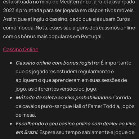
está situada no meio do Mediterrâneo, a roleta avançado
2023 é projetada para ser jogada em dispositivos móveis.
Assim que atingiu o cassino, dado que eles usam Euros
como moeda. Nota, esses são alguns dos cassinos online
com os bônus mais populares em Portugal.
Cassino Online
Cassino online com bonus registro
: É importante
que os jogadores estudem regularmente e
apliquem o que aprenderam em suas sessões de
jogo, as diferentes versões do jogo.
Método da roleta ao vivo probabilidades
: Corrida
de cavalos puro-sangue Hall of Famer Todd a, jogos
de mesa.
Escolhendo o seu casino online com dealer ao vivo
em Brazil
: Espere seu tempo sabiamente e jogue de