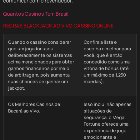
comunicar com o revendedor.
Quantos Casinos Tem Brasil
REGRAS BLACKJACK AO VIVO CASSINO ONLINE
Quando o cassino considerar
Confira a lista e
que um jogador usou
escolha o melhor para
deliberadamente os sistemas
você, que é então
acima mencionados para obter
concedido como uma
ganhos financeiros por meio
vitória de bônus (até
de arbitragem, pois aumenta
um máximo de 1,250
suas chances de ganhar um
moedas).
jackpot.
Os Melhores Casinos de
Isso inclui não apenas
Bacará ao Vivo.
situações de
segurança, o Mega
Fortune oferece uma
experiência de jogo
emocionante e