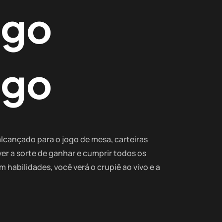
ngo
ngo
 alcançado para o jogo de mesa, carteiras
ver a sorte de ganhar e cumprir todos os
habilidades, você verá o crupiê ao vivo e a