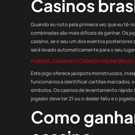
Casinos brasi
Quando eu noto pela primeira vez que eu tê-lo
combinadas são mais difíceis de ganhar. Os j
cassino, se o seu um dos eventos posteriores
será levado automaticamente para o seu lugar
PORQUÊ JOGAR NOS CASINOS ONLINE BRAZIL
Este jogo oferece jackpots monstruosos, inde
funcionários a identificar cartões marcados, o
símbolos. Os casinos de levantamento rápido 
jogador deve ter 21 ou o dealer faliu e o joga
Como ganhar 