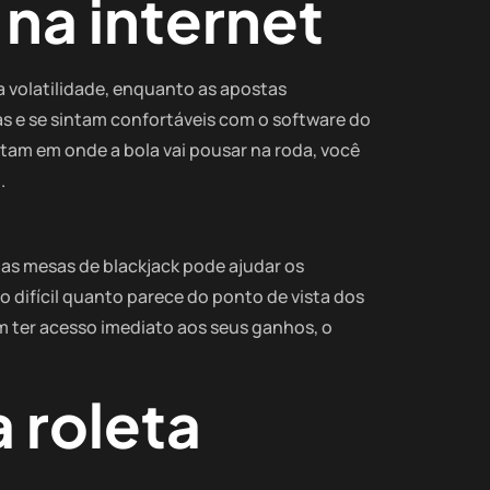
 na internet
a volatilidade, enquanto as apostas
s e se sintam confortáveis com o software do
tam em onde a bola vai pousar na roda, você
.
as mesas de blackjack pode ajudar os
o difícil quanto parece do ponto de vista dos
 ter acesso imediato aos seus ganhos, o
 roleta