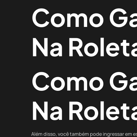
Como Ga
Na Rolet
Como Ga
Na Rolet
Além disso, você também pode ingressar em e