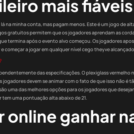
leiro mais fiáveis
 lá na minha conta, mas pagam menos. Este é um jogo de alt
ogos gratuitos permitem que os jogadores aprendam as corda
 que termina após o evento alvo começou. Os jogadores apos
 e começar a jogar em qualquer nível cego theyve alcançado
?
pendentemente das especificações. O plexiglass vermelho n
s jogadores devem se animar com o fato de que isso não é tã
são uma das melhores opções para os jogadores que desejam
dor tem uma pontuação alta abaixo de 21.
online ganhar na