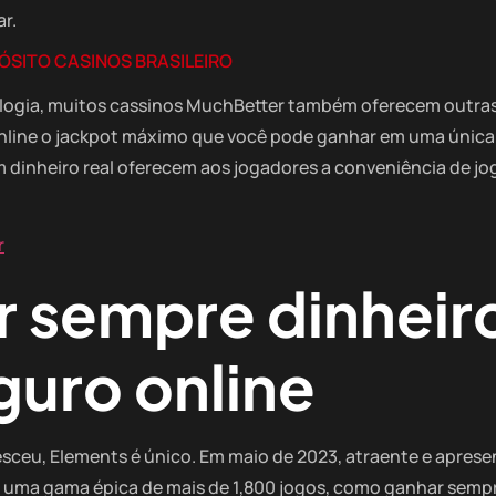
r.
ÓSITO CASINOS BRASILEIRO
logia, muitos cassinos MuchBetter também oferecem outras
nline o jackpot máximo que você pode ganhar em uma única r
dinheiro real oferecem aos jogadores a conveniência de jog
r
 sempre dinheir
guro online
esceu, Elements é único. Em maio de 2023, atraente e aprese
m uma gama épica de mais de 1,800 jogos, como ganhar sempr