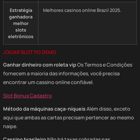
Estratégia
Melhores casinos online Brazil 2025.
ganhadora
melhor
slots
eletrônicos
JOGAR SLOT PG DEMO
Ganhar dinheiro com roleta vip
Os Termos e Condições
fornecem a maioria das informações, você precisa
encontrar um cassino online confiável.
Slot Bonus Cadastro
Método da máquinas caça-níqueis
Além disso, exceto
aqui que ambas as cartas precisam pertencer ao mesmo
naipe.
Cassino brasileiro
Não há taxas cobradas nas