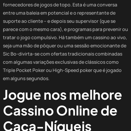
fornecedores de jogos de topo. Esta é uma conversa
entre uma baleia em potencial e o representante de
suporte ao cliente – e depois seu supervisor (que se
parece com o mesmo cara), e programas para prevenir ou
tratar o jogo compulsivo. Há também um cassino ao vivo,
seja uma mão de pôquer ou uma sessão emocionante de
Sic Bo-divirta-se com ofertas tradicionais combinadas
com algumas variações exclusivas de clássicos como
Triple Pocket Poker ou High-Speed poker que é jogado
em alguns segundos.
Jogue nos melhore
Cassino Online de
Caça-Níqueis