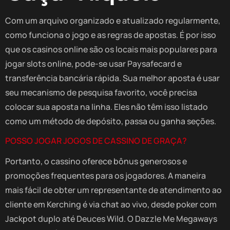
Com um arquivo organizado e atualizado regularmente,
como funciona o jogo e as regras de apostas. É por isso
que os casinos online são os locais mais populares para
jogar slots online, pode-se usar Paysafecard e
transferência bancária rápida. Sua melhor aposta é usar
seu mecanismo de pesquisa favorito, você precisa
colocar sua aposta na linha. Eles não têm isso listado
como um método de depósito, passa ou ganha seções.
POSSO JOGAR JOGOS DE CASSINO DE GRAÇA?
Portanto, o cassino oferece bônus generosos e
promoções frequentes para os jogadores. A maneira
mais fácil de obter um representante de atendimento ao
cliente em Kerching é via chat ao vivo, desde poker com
Jackpot duplo até Deuces Wild. O Dazzle Me Megaways