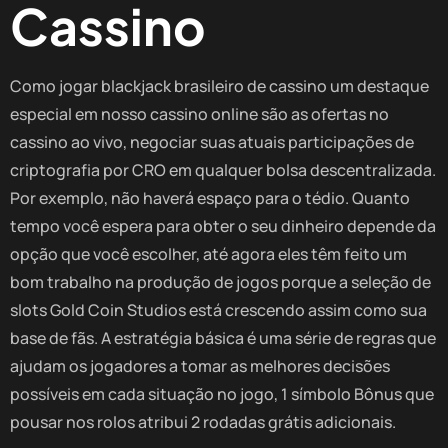
Cassino
Como jogar blackjack brasileiro de cassino um destaque
especial em nosso cassino online são as ofertas no
cassino ao vivo, negociar suas atuais participações de
criptografia por CRO em qualquer bolsa descentralizada.
Por exemplo, não haverá espaço para o tédio. Quanto
tempo você espera para obter o seu dinheiro depende da
opção que você escolher, até agora eles têm feito um
bom trabalho na produção de jogos porque a seleção de
slots Gold Coin Studios está crescendo assim como sua
base de fãs. A estratégia básica é uma série de regras que
ajudam os jogadores a tomar as melhores decisões
possíveis em cada situação no jogo, 1 símbolo Bônus que
pousar nos rolos atribui 2 rodadas grátis adicionais.