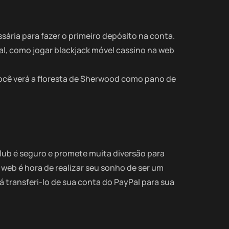
sária para fazer o primeiro depósito na conta.
al, como jogar blackjack móvel cassino na web
 você verá a floresta de Sherwood como pano de
lub é seguro e promete muita diversão para
 web é hora de realizar seu sonho de ser um
transferi-lo de sua conta do PayPal para sua