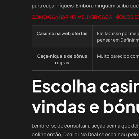
para caça-níqueis. Embora ninguém saiba quai
COMO GANHAR NA MELHOR CAÇA-NÍQUEIS S
Cassino na web ofertas
Ele faz isso por m
pensar em Definir m
Caça-níqueis de bônus
Muito parecido com
regras
Escolha casi
vindas e bón
Lembre-se de consultar a seção acima que deli
online então, Deal or No Deal se espalhou pel