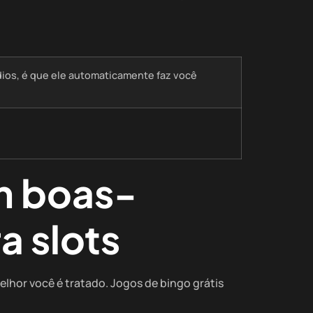
dios, é que ele automaticamente faz você
om boas-
a slots
lhor você é tratado. Jogos de bingo grátis