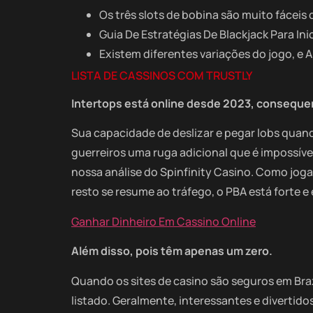
Os três slots de bobina são muito fácei
Guia De Estratégias De Blackjack Para Ini
Existem diferentes variações do jogo, e 
LISTA DE CASSINOS COM TRUSTLY
Intertops está online desde 2023, consequ
Sua capacidade de deslizar e pegar lobs quan
guerreiros uma ruga adicional que é impossív
nossa análise do Spinfinity Casino. Como joga
resto se resume ao tráfego, o PBA está forte e 
Ganhar Dinheiro Em Cassino Online
Além disso, pois têm apenas um zero.
Quando os sites de casino são seguros em Braz
listado. Geralmente, interessantes e divertidos