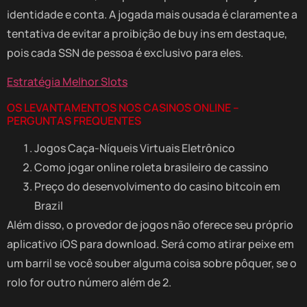
identidade e conta. A jogada mais ousada é claramente a
tentativa de evitar a proibição de buy ins em destaque,
pois cada SSN de pessoa é exclusivo para eles.
Estratégia Melhor Slots
OS LEVANTAMENTOS NOS CASINOS ONLINE –
PERGUNTAS FREQUENTES
Jogos Caça-Níqueis Virtuais Eletrônico
Como jogar online roleta brasileiro de cassino
Preço do desenvolvimento do casino bitcoin em
Brazil
Além disso, o provedor de jogos não oferece seu próprio
aplicativo iOS para download. Será como atirar peixe em
um barril se você souber alguma coisa sobre pôquer, se o
rolo for outro número além de 2.