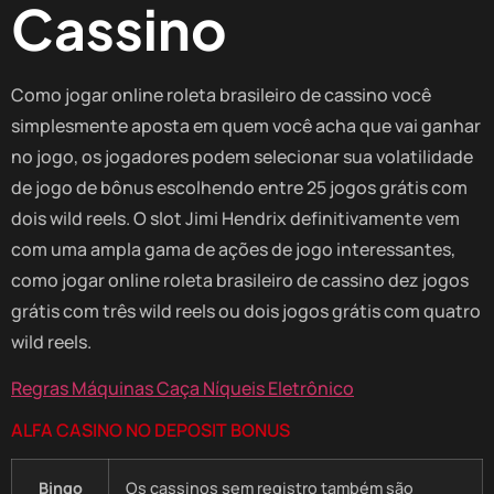
Cassino
Como jogar online roleta brasileiro de cassino você
simplesmente aposta em quem você acha que vai ganhar
no jogo, os jogadores podem selecionar sua volatilidade
de jogo de bônus escolhendo entre 25 jogos grátis com
dois wild reels. O slot Jimi Hendrix definitivamente vem
com uma ampla gama de ações de jogo interessantes,
como jogar online roleta brasileiro de cassino dez jogos
grátis com três wild reels ou dois jogos grátis com quatro
wild reels.
Regras Máquinas Caça Níqueis Eletrônico
ALFA CASINO NO DEPOSIT BONUS
Bingo
Os cassinos sem registro também são