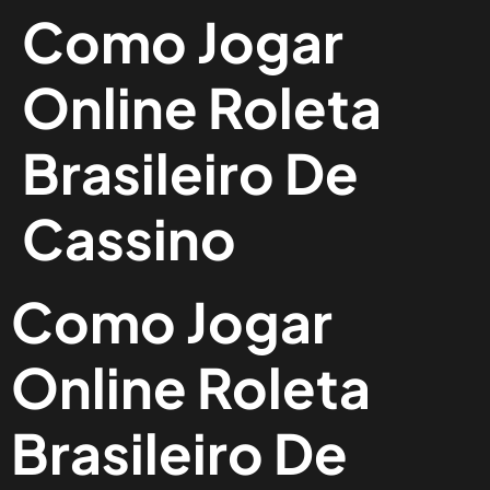
Como Jogar
Online Roleta
Brasileiro De
Cassino
Como Jogar
Online Roleta
Brasileiro De