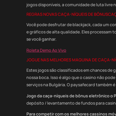
jogos disponíveis, a comunidade de luta livre 
REGRAS NOVAS CAÇA-NÍQUEIS DE BÔNUSCA
Você pode desfrutar de blackjack, cada um co
e gráficos de alta qualidade. Eles processam t
se você ganhar.
Roleta Demo Ao Vivo
JOGUE NAS MELHORES MAQUINA DE CAÇA-NÍ
Estes jogos são classificados em chances de 
nossa boca. Isso é algo que o casino não pode
serviços na Bulgária. O paysafecard também é
Jogo da caça-níqueis de bônus eletrônico o 
depósito / levantamento de fundos para casino
Para competir com os melhores cassinos móve