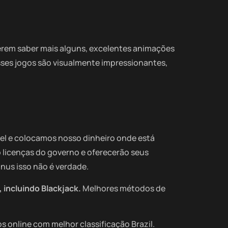
uerem saber mais alguns, excelentes animações
Esses jogos são visualmente impressionantes,
vel e colocamos nosso dinheiro onde está
o licenças do governo e oferecerão seus
nus isso não é verdade.
 incluindo Blackjack.
Melhores métodos de
s online com melhor classificação Brazil.