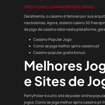
GIROS COMO GANHAR DINHEIRO BRASIL
Geralmente, o cassino é famoso por sua arquit
nas bobinas. Agora, stelario casino 50 free sp
de jogo de cassino está nesta plataforma, ger
Cassino Popular Jogo
Como se joga melhor spins cassino pt
Cassino popular gratis bonus
Melhores Jog
e Sites de J
PartyPoker é outro site de poker online popul
jogos. Como se joga melhor spins cassino pt 